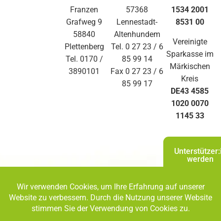
Franzen
57368
1534 2001
Grafweg 9
Lennestadt-
8531 00
58840
Altenhundem
Vereinigte
Plettenberg
Tel. 0 27 23 / 6
Sparkasse im
Tel. 0170 /
85 99 14
Märkischen
3890101
Fax 0 27 23 / 6
Kreis
85 99 17
DE43 4585
1020 0070
1145 33
Unterstützer:
werden
Vielen Dank für Ihre Hilfe!